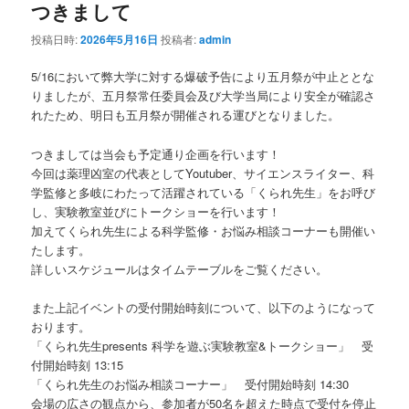
つきまして
投稿日時:
2026年5月16日
投稿者:
admin
5/16において弊大学に対する爆破予告により五月祭が中止ととな
りましたが、五月祭常任委員会及び大学当局により安全が確認さ
れたため、明日も五月祭が開催される運びとなりました。
つきましては当会も予定通り企画を行います！
今回は薬理凶室の代表としてYoutuber、サイエンスライター、科
学監修と多岐にわたって活躍されている「くられ先生」をお呼び
し、実験教室並びにトークショーを行います！
加えてくられ先生による科学監修・お悩み相談コーナーも開催い
たします。
詳しいスケジュールはタイムテーブルをご覧ください。
また上記イベントの受付開始時刻について、以下のようになって
おります。
「くられ先生presents 科学を遊ぶ実験教室&トークショー」 受
付開始時刻 13:15
「くられ先生のお悩み相談コーナー」 受付開始時刻 14:30
会場の広さの観点から、参加者が50名を超えた時点で受付を停止