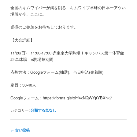
全国のキムワイパーが鎬を削る、キムワイプ卓球の日本一アツい
場所が今、ここに。
皆様のご参加をお待ちしております。
【大会詳細】
11/26(日) 11:00-17:00 @東京大学駒場Ⅰキャンパス第一体育館
2F卓球場 ※駒場祭期間
応募方法：Googleフォーム(抽選)、当日申込(先着順)
定員：30-40人
Googleフォーム：https://forms.gle/xhf4xNQWYjtYBXhk7
カテゴリー:
分類する気なし
投稿ナビゲーション
←
古い投稿