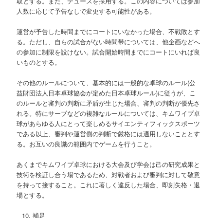
取とする。また、デュースを採用する。この内容については参加
人数に応じて予告なしで変更する可能性がある。
運営が予告した時間までにコートにいなかった場合、不戦敗とす
る。ただし、自らの試合がない時間帯については、他企画などへ
の参加に制限を設けない。試合開始時間までにコートにいれば良
いものとする。
その他のルールについて、基本的には一般的な卓球のルール(公
益財団法人日本卓球協会が定めた日本卓球ルール)に従うが、こ
のルールと審判の判断に矛盾が生じた場合、審判の判断が優先さ
れる。特にサーブなどの複雑なルールについては、キムワイプ卓
球があらゆる人にとって楽しめるサイエンティフィックスポーツ
である以上、審判や運営側の判断で厳格には適用しないこととす
る。お互いの良識の範囲内でゲームを行うこと。
あくまでキムワイプ卓球における大会及び学会は己の研究成果と
技術を検証し合う場であるため、対戦者および審判に対して敬意
を持って接すること。これに著しく違反した場合、即刻失格・退
場とする。
補足