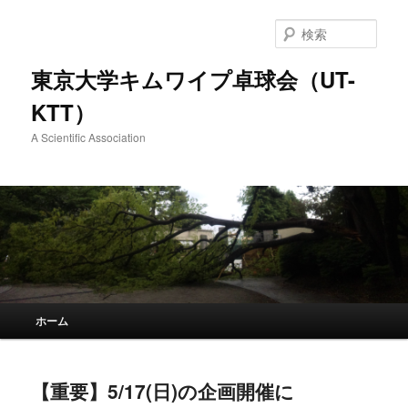
検
索
東京大学キムワイプ卓球会（UT-
KTT）
A Scientific Association
メインメニュー
ホーム
メインコンテンツへ移動
サブコンテンツへ移動
【重要】5/17(日)の企画開催に