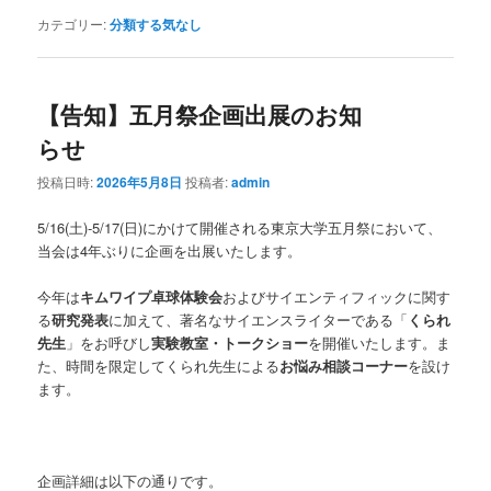
カテゴリー:
分類する気なし
【告知】五月祭企画出展のお知
らせ
投稿日時:
2026年5月8日
投稿者:
admin
5/16(土)-5/17(日)にかけて開催される東京大学五月祭において、
当会は4年ぶりに企画を出展いたします。
今年は
キムワイプ卓球体験会
およびサイエンティフィックに関す
る
研究発表
に加えて、著名なサイエンスライターである「
くられ
先生
」をお呼びし
実験教室・トークショー
を開催いたします。ま
た、時間を限定してくられ先生による
お悩み相談コーナー
を設け
ます。
企画詳細は以下の通りです。