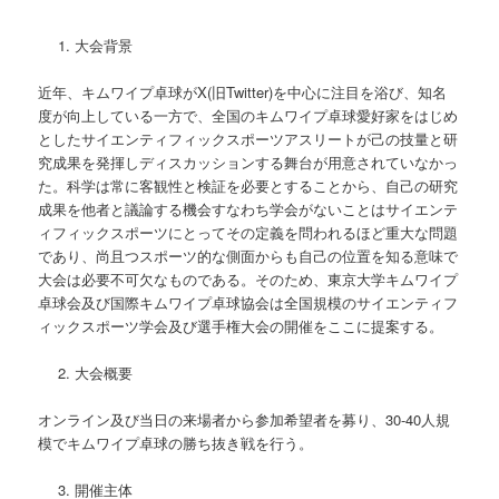
大会背景
近年、キムワイプ卓球がX(旧Twitter)を中心に注目を浴び、知名
度が向上している一方で、全国のキムワイプ卓球愛好家をはじめ
としたサイエンティフィックスポーツアスリートが己の技量と研
究成果を発揮しディスカッションする舞台が用意されていなかっ
た。科学は常に客観性と検証を必要とすることから、自己の研究
成果を他者と議論する機会すなわち学会がないことはサイエンテ
ィフィックスポーツにとってその定義を問われるほど重大な問題
であり、尚且つスポーツ的な側面からも自己の位置を知る意味で
大会は必要不可欠なものである。そのため、東京大学キムワイプ
卓球会及び国際キムワイプ卓球協会は全国規模のサイエンティフ
ィックスポーツ学会及び選手権大会の開催をここに提案する。
大会概要
オンライン及び当日の来場者から参加希望者を募り、30-40人規
模でキムワイプ卓球の勝ち抜き戦を行う。
開催主体