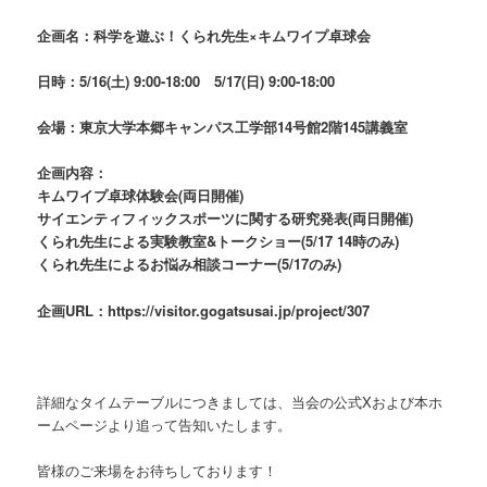
企画名：科学を遊ぶ！くられ先生×キムワイプ卓球会
日時：5/16(土) 9:00-18:00 5/17(日) 9:00-18:00
会場：東京大学本郷キャンパス工学部14号館2階145講義室
企画内容：
キムワイプ卓球体験会(両日開催)
サイエンティフィックスポーツに関する研究発表(両日開催)
くられ先生による実験教室&トークショー(5/17 14時のみ)
くられ先生によるお悩み相談コーナー(5/17のみ)
企画URL：https://visitor.gogatsusai.jp/project/307
詳細なタイムテーブルにつきましては、当会の公式Xおよび本ホ
ームページより追って告知いたします。
皆様のご来場をお待ちしております！