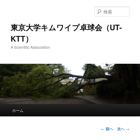
検
索
東京大学キムワイプ卓球会（UT-
KTT）
A Scientific Association
メインメニュー
ホーム
メインコンテンツへ移動
投稿ナビゲーシ
←
前へ
次へ
→
ョン